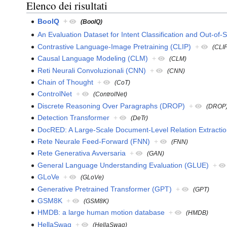
Elenco dei risultati
BoolQ
+
(BoolQ)
An Evaluation Dataset for Intent Classification and Out-of
Contrastive Language-Image Pretraining (CLIP)
+
(CLI
Causal Language Modeling (CLM)
+
(CLM)
Reti Neurali Convoluzionali (CNN)
+
(CNN)
Chain of Thought
+
(CoT)
ControlNet
+
(ControlNet)
Discrete Reasoning Over Paragraphs (DROP)
+
(DROP
Detection Transformer
+
(DeTr)
DocRED: A Large-Scale Document-Level Relation Extractio
Rete Neurale Feed-Forward (FNN)
+
(FNN)
Rete Generativa Avversaria
+
(GAN)
General Language Understanding Evaluation (GLUE)
+
GLoVe
+
(GLoVe)
Generative Pretrained Transformer (GPT)
+
(GPT)
GSM8K
+
(GSM8K)
HMDB: a large human motion database
+
(HMDB)
HellaSwag
+
(HellaSwag)