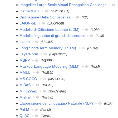
ImageNet Large Scale Visual Recognition Challenge
+
InstructGPT
+
(InstructGPT)
Distillazione Della Conoscenza
+
(KD)
LAION-5B
+
(LAION-5B)
Modello di Diffusione Latente (LDM)
+
(LDM)
Modello linguistico di grandi dimensioni
+
(LLM)
Llama
+
(LLaMA)
Long Short-Term Memory (LSTM)
+
(LSTM)
LayerNorm
+
(LayerNorm)
MBPP
+
(MBPP)
Masked-Language-Modeling (MLM)
+
(MLM)
MMLU
+
(MMLU)
MS COCO
+
(MS COCO)
MiDaS
+
(MiDaS)
Mind2Web
+
(Mind2Web)
Mistral
+
(Mistral)
Elaborazione del Linguaggio Naturale (NLP)
+
(NLP)
PaLM
+
(PaLM)
QuAC
+
(QuAC)