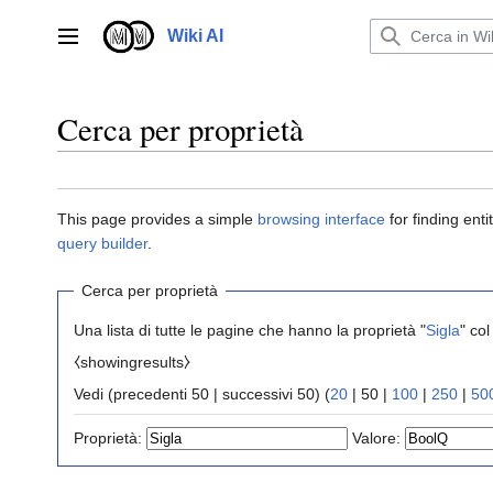
Vai
al
Wiki AI
Menu principale
contenuto
Cerca per proprietà
This page provides a simple
browsing interface
for finding ent
query builder
.
Cerca per proprietà
Una lista di tutte le pagine che hanno la proprietà "
Sigla
" col
⧼showingresults⧽
Vedi (
precedenti 50
|
successivi 50
) (
20
|
50
|
100
|
250
|
50
Proprietà:
Valore: