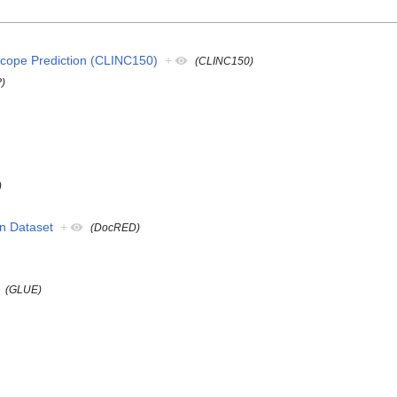
-Scope Prediction (CLINC150)
+
(CLINC150)
P)
)
n Dataset
+
(DocRED)
(GLUE)