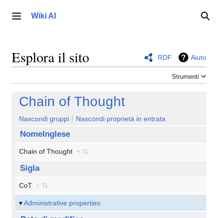
Vai
al
Wiki AI
Menu principale
Ric
contenuto
Esplora il sito
RDF
Aiuto
Strumenti
Chain of Thought
Nascondi gruppi
Nascondi proprietà in entrata
NomeInglese
Chain of Thought
+
Sigla
CoT
+
Administrative properties