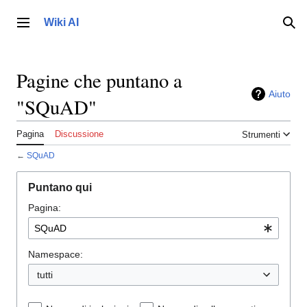
Vai
al
Wiki AI
Menu principale
Ric
contenuto
Pagine che puntano a
Aiuto
"SQuAD"
Pagina
Discussione
Strumenti
←
SQuAD
Puntano qui
Pagina:
Namespace:
tutti