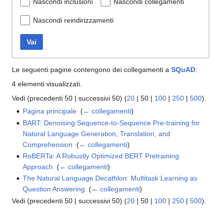
Nascondi inclusioni
Nascondi collegamenti
Nascondi reindirizzamenti
Vai
Le seguenti pagine contengono dei collegamenti a
SQuAD
:
4 elementi visualizzati.
Vedi (
precedenti 50
|
successivi 50
) (
20
|
50
|
100
|
250
|
500
).
Pagina principale
‎
(
← collegamenti
)
BART: Denoising Sequence-to-Sequence Pre-training for
Natural Language Generation, Translation, and
Comprehension
‎
(
← collegamenti
)
RoBERTa: A Robustly Optimized BERT Pretraining
Approach
‎
(
← collegamenti
)
The Natural Language Decathlon: Multitask Learning as
Question Answering
‎
(
← collegamenti
)
Vedi (
precedenti 50
|
successivi 50
) (
20
|
50
|
100
|
250
|
500
).