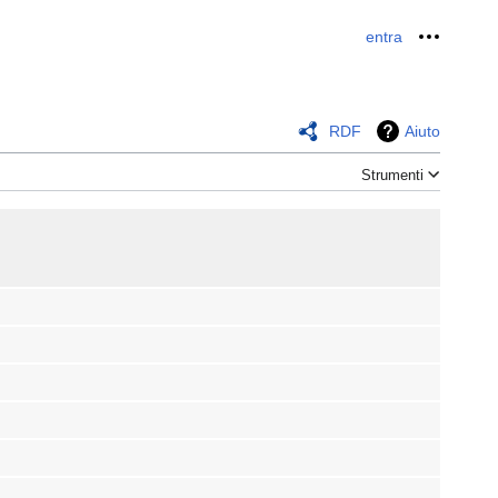
entra
Strument
RDF
Aiuto
Strumenti