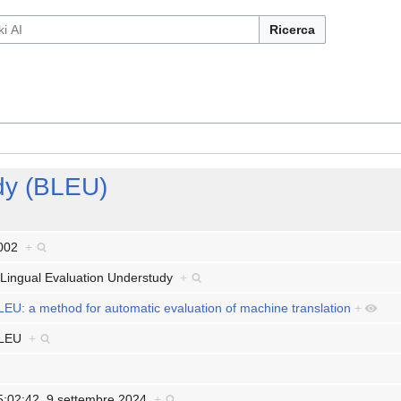
Ricerca
udy (BLEU)
002
+
iLingual Evaluation Understudy
+
LEU: a method for automatic evaluation of machine translation
+
LEU
+
5:02:42, 9 settembre 2024
+