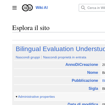
Vai
al
Wiki AI
Menu principale
contenuto
Esplora il sito
Bilingual Evaluation Underst
Nascondi gruppi
Nascondi proprietà in entrata
AnnoDiCreazione
2
Nome
B
Pubblicazione
B
Sigla
B
Administrative properties
Data di modifica
0