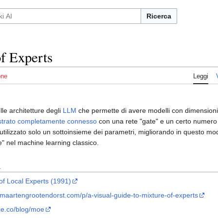
Ricerca
f Experts
one
Leggi
le architetture degli
LLM
che permette di avere modelli con dimensioni pi
strato completamente connesso
con una rete "gate" e un certo numero 
 utilizzato solo un sottoinsieme dei parametri, migliorando in questo modo
" nel machine learning classico.
i
of Local Experts (1991)
r.maartengrootendorst.com/p/a-visual-guide-to-mixture-of-experts
ce.co/blog/moe