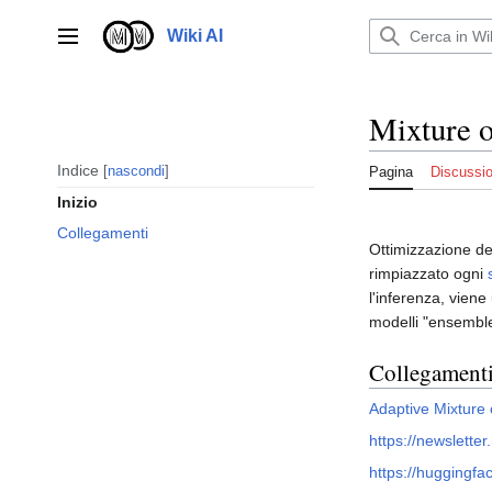
Vai
al
Wiki AI
Menu principale
contenuto
Mixture o
Indice
nascondi
Pagina
Discussi
Inizio
Collegamenti
Ottimizzazione del
rimpiazzato ogni
l'inferenza, viene
modelli "ensemble
Collegament
Adaptive Mixture 
https://newslette
https://huggingfa