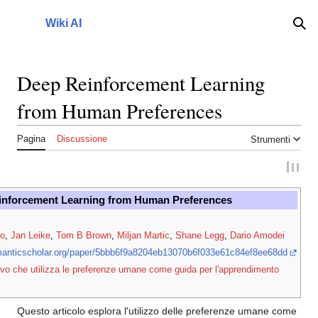
Vai
al
Wiki AI
Menu principale
Ric
contenuto
Deep Reinforcement Learning
from Human Preferences
Pagina
Discussione
Strumenti
inforcement Learning from Human Preferences
no
,
Jan Leike
,
Tom B Brown
,
Miljan Martic
,
Shane Legg
,
Dario Amodei
manticscholar.org/paper/5bbb6f9a8204eb13070b6f033e61c84ef8ee68dd
ivo che utilizza le preferenze umane come guida per l'apprendimento
Questo articolo esplora l'utilizzo delle preferenze umane come