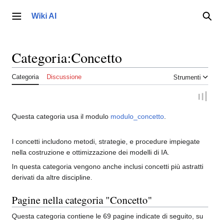
Vai
al
Wiki AI
Menu principale
Ric
contenuto
Categoria
:
Concetto
Categoria
Discussione
Strumenti
Questa categoria usa il modulo
modulo_concetto
.
I concetti includono metodi, strategie, e procedure impiegate
nella costruzione e ottimizzazione dei modelli di IA.
In questa categoria vengono anche inclusi concetti più astratti
derivati da altre discipline.
Pagine nella categoria "Concetto"
Questa categoria contiene le 69 pagine indicate di seguito, su