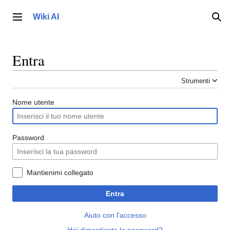
Vai
al
Wiki AI
Menu principale
Ric
contenuto
Entra
Strumenti
Nome utente
Password
Mantienimi collegato
Entra
Aiuto con l'accesso