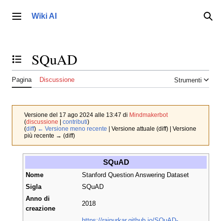
Vai
al
Wiki AI
Menu principale
Ric
contenuto
SQuAD
Toggle the table of contents
Pagina
Discussione
Strumenti
Versione del 17 ago 2024 alle 13:47 di
Mindmakerbot
(
discussione
|
contributi
)
(
diff
)
← Versione meno recente
| Versione attuale (diff) | Versione
più recente → (diff)
SQuAD
Nome
Stanford Question Answering Dataset
Sigla
SQuAD
Anno di
2018
creazione
https://rajpurkar.github.io/SQuAD-