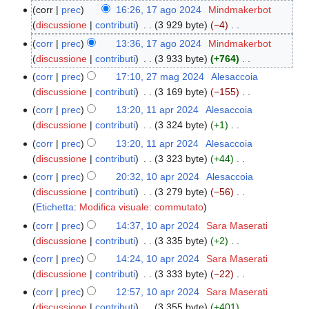
corr
prec
16:26, 17 ago 2024
‎
Mindmakerbot
17
discussione
contributi
‎
3 929 byte
−4
‎
ago
N
2024
corr
prec
13:36, 17 ago 2024
‎
Mindmakerbot
e
discussione
contributi
‎
3 933 byte
+764
‎
s
N
corr
prec
17:10, 27 mag 2024
‎
Alesaccoia
27
s
e
discussione
contributi
‎
3 169 byte
−155
‎
mag
u
s
N
2024
corr
prec
13:20, 11 apr 2024
‎
Alesaccoia
11
n
s
e
discussione
contributi
‎
3 324 byte
+1
‎
apr
o
u
s
N
2024
corr
prec
13:20, 11 apr 2024
‎
Alesaccoia
g
n
s
e
discussione
contributi
‎
3 323 byte
+44
‎
g
o
u
s
N
e
corr
prec
20:32, 10 apr 2024
‎
Alesaccoia
10
g
n
s
e
t
discussione
contributi
‎
3 279 byte
−56
‎
apr
g
o
u
s
N
t
Etichetta
:
Modifica visuale: commutato
2024
e
g
n
s
e
o
t
corr
prec
14:37, 10 apr 2024
‎
Sara Maserati
g
o
u
s
d
t
discussione
contributi
‎
3 335 byte
+2
‎
e
g
n
s
e
N
o
t
corr
prec
14:24, 10 apr 2024
‎
Sara Maserati
g
o
u
l
e
d
t
discussione
contributi
‎
3 333 byte
−22
‎
e
g
n
l
s
e
N
o
t
corr
prec
12:57, 10 apr 2024
‎
Sara Maserati
g
o
a
s
l
e
d
t
discussione
contributi
‎
3 355 byte
+401
‎