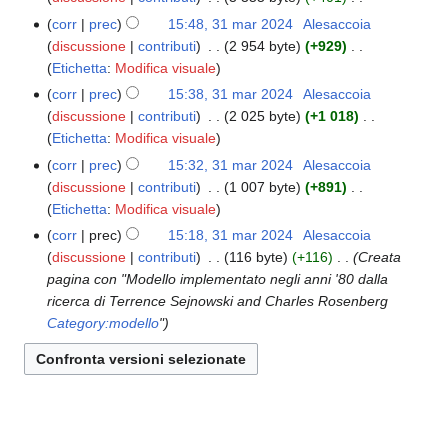
e
g
m
u
l
s
e
N
o
t
corr
prec
15:48, 31 mar 2024
‎
Alesaccoia
31
g
o
n
a
s
l
e
d
t
discussione
contributi
‎
2 954 byte
+929
‎
mar
e
d
o
m
u
l
s
e
N
o
Etichetta
:
Modifica visuale
2024
t
i
g
o
n
a
s
l
e
d
t
f
corr
prec
15:38, 31 mar 2024
‎
Alesaccoia
g
d
o
m
u
l
s
e
o
i
discussione
contributi
‎
2 025 byte
+1 018
‎
e
i
g
o
n
a
s
l
N
d
c
Etichetta
:
Modifica visuale
t
f
g
d
o
m
u
l
e
e
a
t
i
corr
prec
15:32, 31 mar 2024
‎
Alesaccoia
e
i
g
o
n
a
s
l
o
c
discussione
contributi
‎
1 007 byte
+891
‎
t
f
g
d
o
m
s
l
N
d
a
Etichetta
:
Modifica visuale
t
i
e
i
g
o
u
a
e
e
o
c
corr
prec
15:18, 31 mar 2024
‎
Alesaccoia
t
f
g
d
n
m
s
l
d
a
discussione
contributi
‎
116 byte
+116
‎
Creata
t
i
e
i
o
o
s
l
e
pagina con "Modello implementato negli anni '80 dalla
o
c
t
f
g
d
u
a
l
ricerca di Terrence Sejnowski and Charles Rosenberg
d
a
t
i
g
i
n
m
l
Category:modello
"
e
o
c
e
f
o
o
a
l
d
a
t
i
g
d
m
l
e
t
c
g
i
o
a
l
o
a
e
f
d
m
l
d
t
i
i
o
a
e