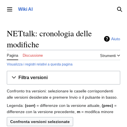
Vai
al
Wiki AI
Menu principale
Ric
contenuto
NETtalk: cronologia delle
Aiuto
modifiche
Pagina
Discussione
Strumenti
Visualizza i registri relativi a questa pagina
Filtra versioni
Confronto tra versioni: selezionare le caselle corrispondenti
alle versioni desiderate e premere Invio o il pulsante in basso.
Legenda:
(corr)
= differenze con la versione attuale,
(prec)
=
differenze con la versione precedente,
m
= modifica minore